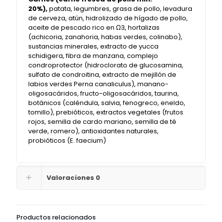
20%),
patata, legumbres, grasa de pollo, levadura
de cerveza, atún, hidrolizado de hígado de pollo,
aceite de pescado rico en Ω3, hortalizas
(achicoria, zanahoria, habas verdes, colinabo),
sustancias minerales, extracto de yucca
schidigera, fibra de manzana, complejo
condroprotector (hidroclorato de glucosamina,
sulfato de condroitina, extracto de mejillón de
labios verdes Perna canaliculus), manano-
oligosacáridos, fructo-oligosacáridos, taurina,
botánicos (caléndula, salvia, fenogreco, eneldo,
tomillo), prebióticos, extractos vegetales (frutos
rojos, semilla de cardo mariano, semilla de té
verde, romero), antioxidantes naturales,
probióticos (E. faecium)
Valoraciones
0
Productos relacionados