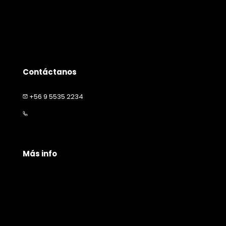
Quienes somos
Productos
Servicios
Contacto
Contáctanos
+56 9 5535 2234
contacto@happymascota.cl
Más info
Políticas de privacidad
Políticas de envío
Garantía y devolución