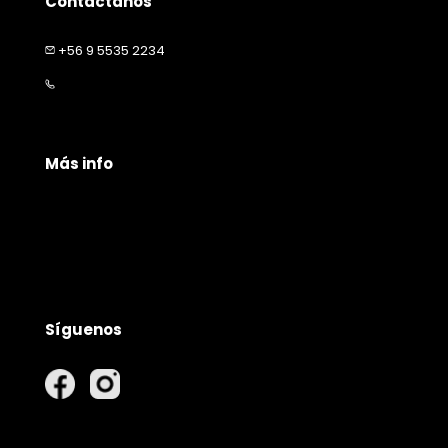
Contáctanos
+56 9 5535 2234
contacto@happymascota.cl
Más info
Políticas de privacidad
Políticas de envío
Garantía y devolución
Síguenos