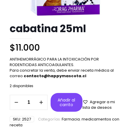
cabatina 25ml
$
11.000
ANTIHEMORRÁGICO PARA LA INTOXICACIÓN POR
RODENTICIDAS ANTICOAGULANTES.
Para concretar la venta, debe enviar receta médica al
correo
contacto@happymascota.cl
2 disponibles
cabatina
Añadir al
Agregar a mi
25ml
carrito
lista de deseos
cantidad
SKU:
2527
Categorías:
Farmacia
,
medicamentos con
receta