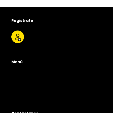
desde
$6.000
hasta
$16.000
Registrate
Menú
Tienda
Quienes somos
Productos
Servicios
Contacto