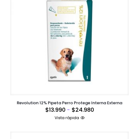
Revolution 12% Pipeta Perro Protege Interna Externa
Rango
$
13.990
-
$
24.980
de
Vista rápida
precios:
desde
$13.990
hasta