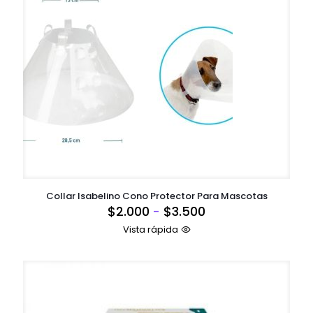
Collar Isabelino Cono Protector Para Mascotas
Rango
$
2.000
-
$
3.500
de
Vista rápida
precios:
desde
$2.000
hasta
$3.500