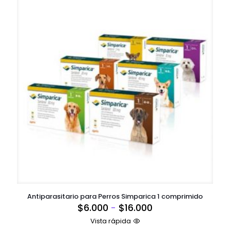
$24.980
Antiparasitario para Perros Simparica 1 comprimido
Rango
$
6.000
-
$
16.000
de
Vista rápida
precios: