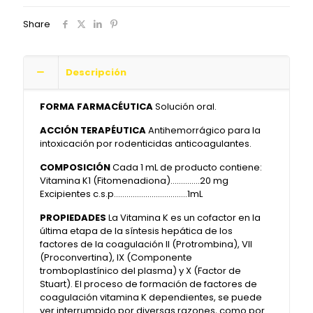
Share
Descripción
FORMA FARMACÉUTICA
Solución oral.
ACCIÓN TERAPÉUTICA
Antihemorrágico para la
intoxicación por rodenticidas anticoagulantes.
COMPOSICIÓN
Cada 1 mL de producto contiene:
Vitamina K1 (Fitomenadiona)…………..20 mg
Excipientes c.s.p……………………………..1mL
PROPIEDADES
La Vitamina K es un cofactor en la
última etapa de la síntesis hepática de los
factores de la coagulación II (Protrombina), VII
(Proconvertina), IX (Componente
tromboplastínico del plasma) y X (Factor de
Stuart). El proceso de formación de factores de
coagulación vitamina K dependientes, se puede
ver interrumpido por diversas razones, como por