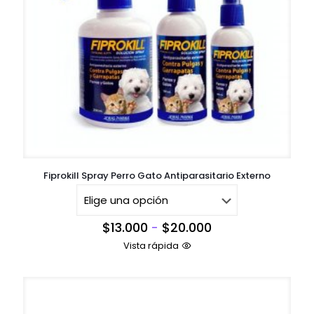
Fiprokill Spray Perro Gato Antiparasitario Externo
Rango
$
13.000
-
$
20.000
de
Vista rápida
precios:
desde
$13.000
hasta
$20.000