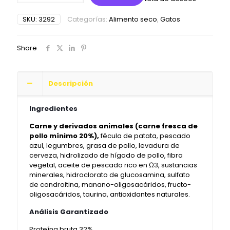
free
gato
SKU:
3292
Categorías:
Alimento seco
,
Gatos
sterilized
8kg
cantidad
Share
Descripción
Ingredientes
Carne y derivados animales (carne fresca de
pollo mínimo 20%),
fécula de patata, pescado
azul, legumbres, grasa de pollo, levadura de
cerveza, hidrolizado de hígado de pollo, fibra
vegetal, aceite de pescado rico en Ω3, sustancias
minerales, hidroclorato de glucosamina, sulfato
de condroitina, manano-oligosacáridos, fructo-
oligosacáridos, taurina, antioxidantes naturales.
Análisis Garantizado
Proteína bruta 32%