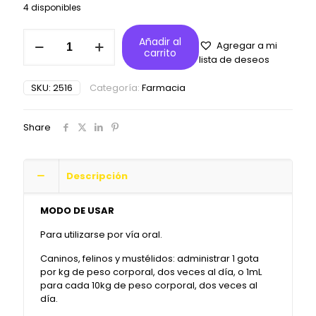
4 disponibles
hemolitan
Añadir al
Agregar a mi
pet
carrito
lista de deseos
60ml
cantidad
SKU:
2516
Categoría:
Farmacia
Share
Descripción
MODO DE USAR
Para utilizarse por vía oral.
Caninos, felinos y mustélidos: administrar 1 gota
por kg de peso corporal, dos veces al día, o 1mL
para cada 10kg de peso corporal, dos veces al
día.