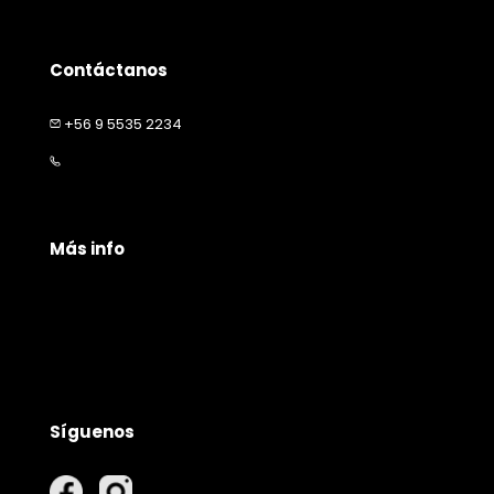
Contáctanos
+56 9 5535 2234
contacto@happymascota.cl
Más info
Políticas de privacidad
Políticas de envío
Garantía y devolución
Síguenos