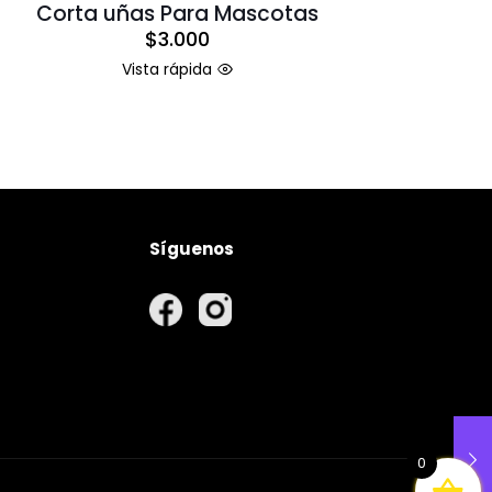
Corta uñas Para Mascotas
$
3.000
Vista rápida
Síguenos
rivacidad
nvío
volución
0
MPIRIKA GROUP