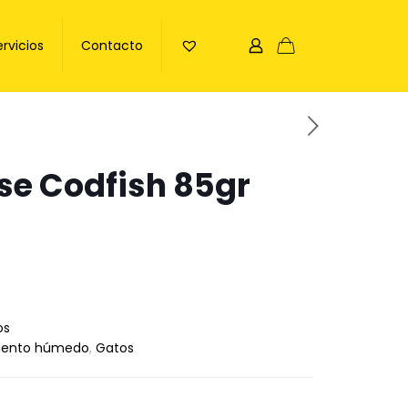
ervicios
Contacto
se Codfish 85gr
os
mento húmedo
,
Gatos