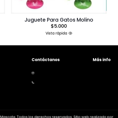
Juguete Para Gatos Molino
$
5.000
Vista rápida
Contáctanos
Más info
Políticas de p
+56 9 5535 2234
Políticas de e
contacto@happymascota.cl
Garantía y de
Mascota. Todos los derechos reservados. Sitio web realizado por:
E