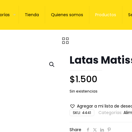
orías
Tienda
Quienes somos
Productos
S
Latas Matis
$
1.500
Sin existencias
Agregar a mi lista de dese
Categorías:
Ali
SKU:
4441
Share