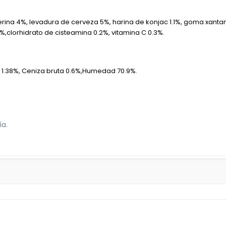
erina 4%, levadura de cerveza 5%, harina de konjac 1.1%, goma xant
 1%,clorhidrato de cisteamina 0.2%, vitamina C 0.3%.
ta 1.38%, Ceniza bruta 0.6%,Humedad 70.9%.
ía.