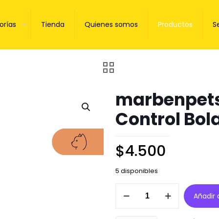
orías
Tienda
Quienes somos
Productos
S
marbenpets 
Control Bola
$
4.500
5 disponibles
marbenpets
Añadir a
Healthy
Life
Pasta