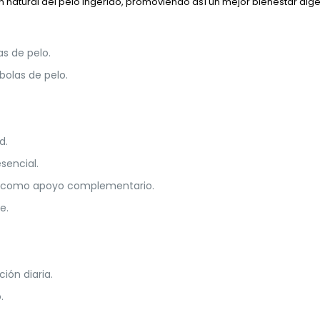
ción natural del pelo ingerido, promoviendo así un mejor bienestar dige
as de pelo.
bolas de pelo.
d.
sencial.
za como apoyo complementario.
e.
ión diaria.
.