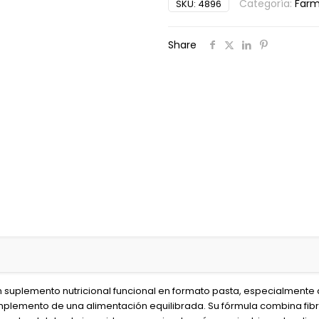
Categoría:
Farm
SKU:
4896
Control
Bolas
de
Share
Pelo
110gr
cantidad
 suplemento nutricional funcional en formato pasta, especialmente 
lemento de una alimentación equilibrada. Su fórmula combina fibra