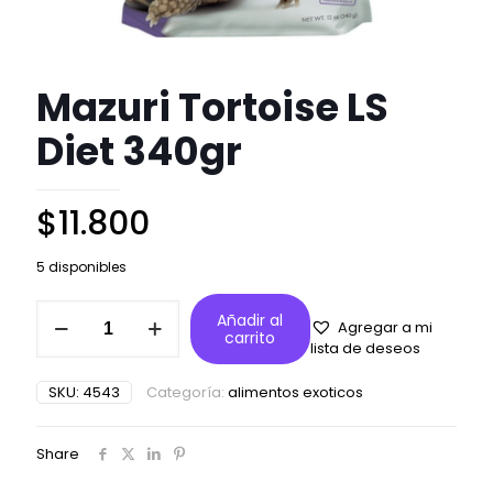
Mazuri Tortoise LS
Diet 340gr
$
11.800
5 disponibles
Mazuri
Añadir al
Agregar a mi
Tortoise
carrito
lista de deseos
LS
Diet
SKU:
4543
Categoría:
alimentos exoticos
340gr
cantidad
Share