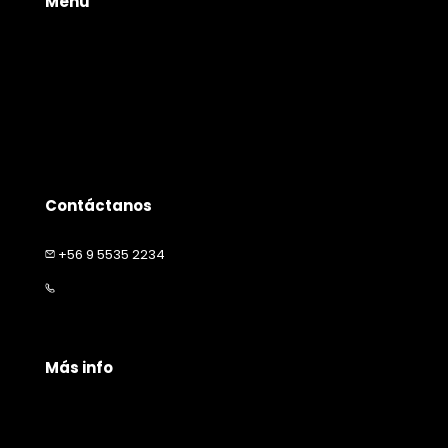
Menú
Tienda
Quienes somos
Productos
Servicios
Contacto
Contáctanos
+56 9 5535 2234
contacto@happymascota.cl
Más info
Políticas de privacidad
Políticas de envío