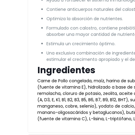
Ayuda a fortalecer el sistema inmunológi
Contiene anticuerpos naturales del calost
Optimiza la absorción de nutrientes.
Formulado con calostro, contiene prebiót
absorber una mayor cantidad de nutrient
Estimula un crecimiento óptimo.
Una exclusiva combinación de ingrediente
estimular el crecimento apropiado y el de
Ingredientes
Carne de Pollo congelada, maíz, harina de sub
(fuente de vitamina E), hidrolizado a base de 
remolacha, cloruro de potasio, zeolita, aceit
(A, D3, E, K1, B1, B2, B3, B5, B6, B7, B9, B12, B
manganeso, cobre, selenio), yodato de calcio,
manano-oligosacáridos y betaglucanos), butir
(fuente de vitamina C), L-lisina, L-triptófano, 