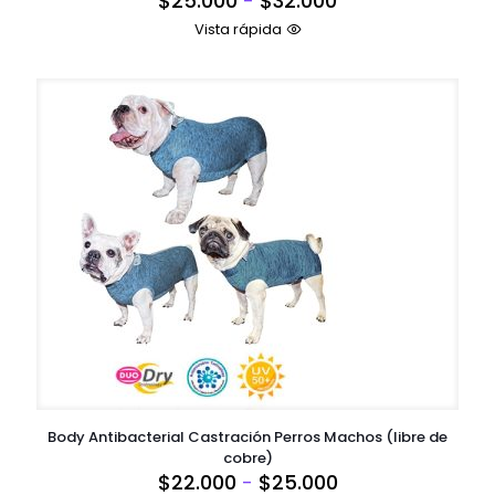
$
25.000
-
$
32.000
de
Vista rápida
precios:
desde
$25.000
hasta
$32.000
Body Antibacterial Castración Perros Machos (libre de
cobre)
Rango
$
22.000
-
$
25.000