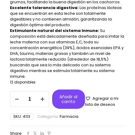
grumos, facilitando la buena digestión en los cachorros.
Excelente tolerancia digestiva:
Las proteínas lácteas
que se encuentran en esta leche son totalmente
digestibles y no contienen almidón, garantizando la
digestión óptima del producto.
Estimulante natural del sistema Inmune:
Su
composición está delicadamente diseñada para imitar la
leche materna con sus vitaminas E,C, toda su
concentración energética (39%), ácidos esenciales EPA y
DHA, taurina, materias grasas y también un nivel de
lactosa totalmente reducido (alrededor de 18,5%)
buscando que sea lo más delicado con su sistema
digestivo mientras se estimula totalmente su sistema
inmune.
12 disponibles
Royal
Añadir al
Agregar a mi
Canin
carrito
lista de deseos
Babycat
Milk
SKU:
4113
Categoría:
Farmacia
300gr
–
Leche
Share
para