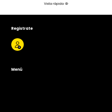
de
Vista rápida
precios:
desde
$22.000
hasta
$25.000
Registrate
Menú
Tienda
Quienes somos
Productos
Servicios
Contacto