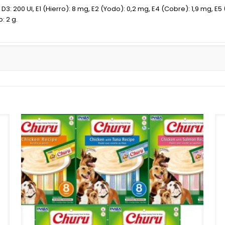
 D3: 200 UI, E1 (Hierro): 8 mg, E2 (Yodo): 0,2 mg, E4 (Cobre): 1,9 mg, 
: 2 g.