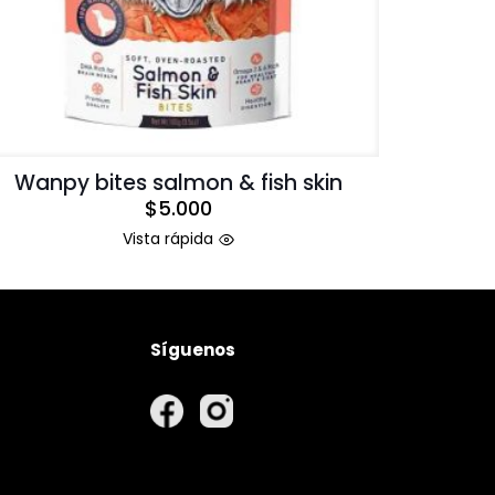
Wanpy bites salmon & fish skin
$
5.000
Vista rápida
Síguenos
rivacidad
nvío
volución