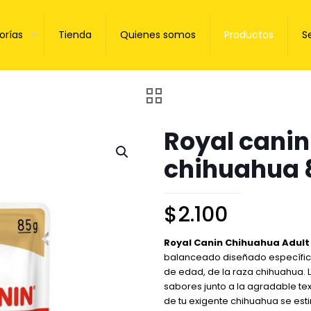
orías
Tienda
Quienes somos
Productos
S
Royal canin
chihuahua 
$
2.100
Royal Canin Chihuahua Adult
balanceado diseñado específica
de edad, de la raza chihuahua. L
sabores junto a la agradable te
de tu exigente chihuahua se esti