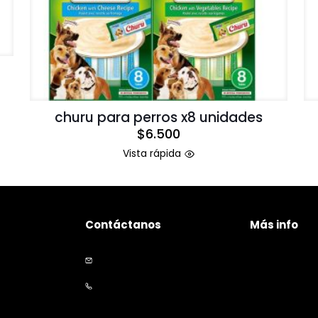
churu para perros x8 unidades
$
6.500
Vista rápida
Contáctanos
Más info
Políticas de p
+56 9 5535 2234
Políticas de e
contacto@happymascota.cl
Garantía y de