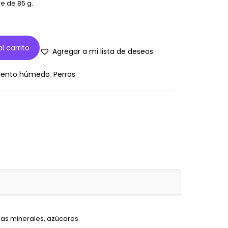
e de 85 g.
l carrito
Agregar a mi lista de deseos
mento húmedo
,
Perros
ias minerales, azúcares.