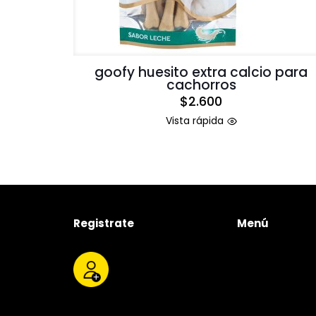
goofy huesito extra calcio para
cachorros
$
2.600
Vista rápida
Registrate
Menú
Tienda
Quienes somos
Productos
Servicios