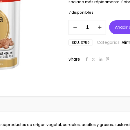
saciado más rápidamente. Sobr
7 disponibles
Royal
Añadir a
canin
perro
sobre
Categorías:
Ali
SKU:
3759
chihuahua
85gr
cantidad
Share
bproductos de origen vegetal, cereales, aceites y grasas, sustanc