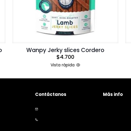
o
Wanpy Jerky slices Cordero
$
4.700
Vista rápida
Contáctanos
Más info
Políticas de p
+56 9 5535 2234
Políticas de e
contacto@happymascota.cl
Garantía y de