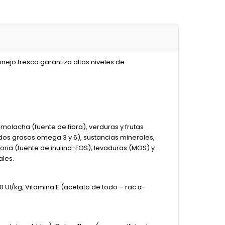
nejo fresco garantiza altos niveles de
molacha (fuente de fibra), verduras y frutas
dos grasos omega 3 y 6), sustancias minerales,
oria (fuente de inulina-FOS), levaduras (MOS) y
ales.
00 UI/kg, Vitamina E (acetato de todo – rac α-