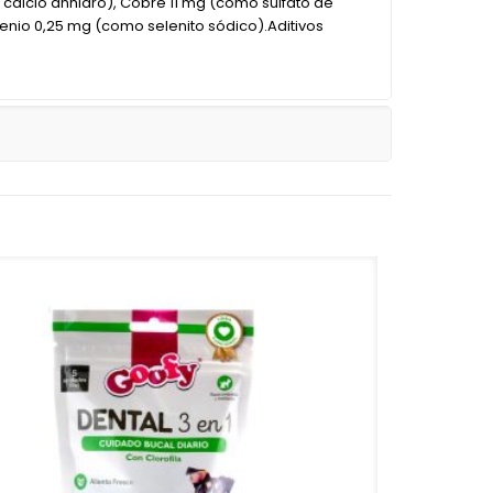
 calcio anhidro), Cobre 11 mg (como sulfato de
enio 0,25 mg (como selenito sódico).Aditivos