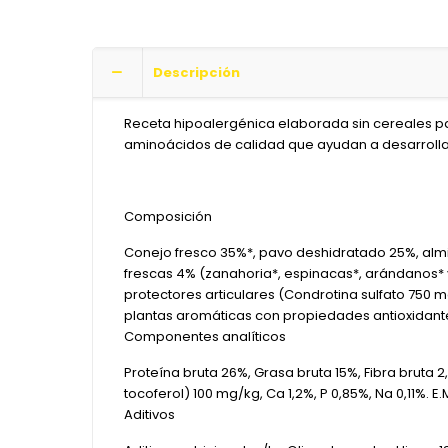
Descripción
Receta hipoalergénica elaborada sin cereales par
aminoácidos de calidad que ayudan a desarrolla
Composición
Conejo fresco 35%*, pavo deshidratado 25%, almid
frescas 4% (zanahoria*, espinacas*, arándanos* y
protectores articulares (Condrotina sulfato 750 
plantas aromáticas con propiedades antioxidantes
Componentes analíticos
Proteína bruta 26%, Grasa bruta 15%, Fibra bruta 2
tocoferol) 100 mg/kg, Ca 1,2%, P 0,85%, Na 0,11%. E.
Aditivos