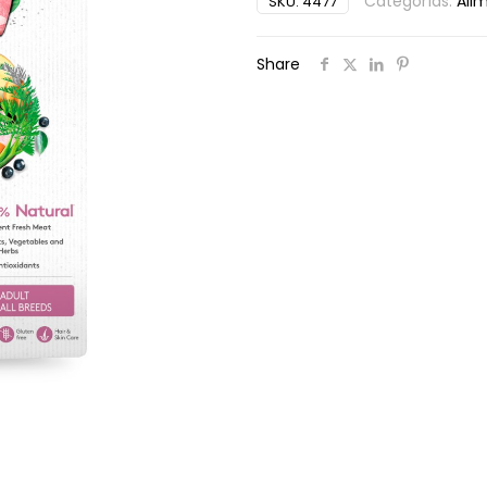
Categorías:
Ali
SKU:
4477
Share