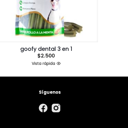
goofy dental 3 en 1
$
2.500
Vista rápida
Síguenos
rivacidad
nvío
volución