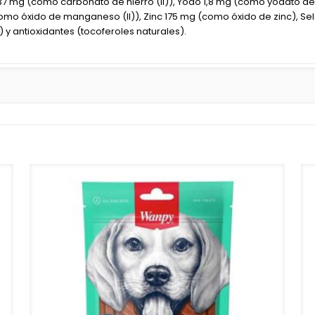
137 mg (como carbonato de hierro (II)), Yodo 1,8 mg (como yodato de
mo óxido de manganeso (II)), Zinc 175 mg (como óxido de zinc), Sel
 y antioxidantes (tocoferoles naturales).