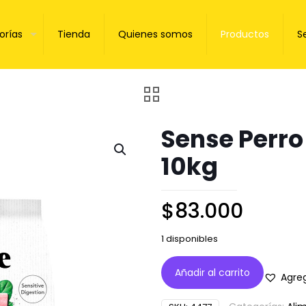
orías
Tienda
Quienes somos
Productos
S
Sense Perro
10kg
$
83.000
1 disponibles
Añadir al carrito
Agreg