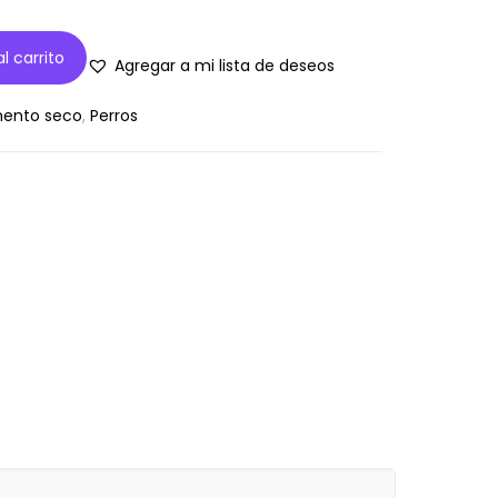
l carrito
Agregar a mi lista de deseos
mento seco
,
Perros