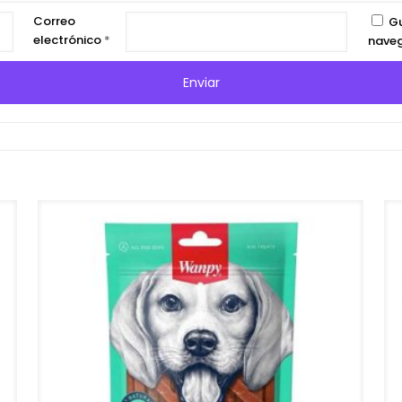
Correo
Gu
electrónico
*
naveg