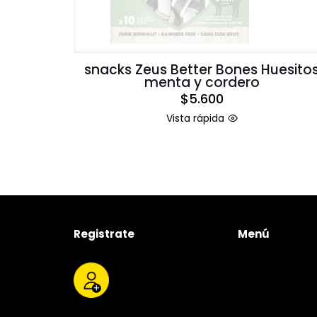
snacks Zeus Better Bones Huesito
menta y cordero
$
5.600
Vista rápida
Registrate
Menú
Tienda
Quienes somos
Productos
Servicios