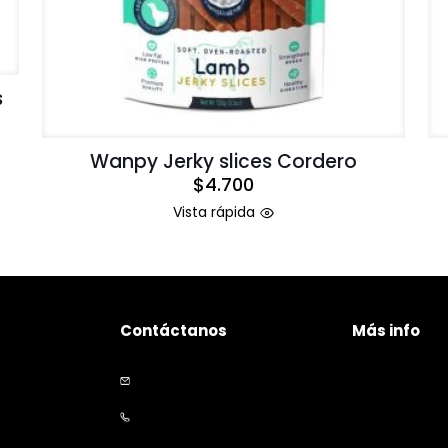
s
Wanpy Jerky slices Cordero
$
4.700
Vista rápida
Contáctanos
Más info
Políticas de p
+56 9 5535 2234
Políticas de e
contacto@happymascota.cl
Garantía y de