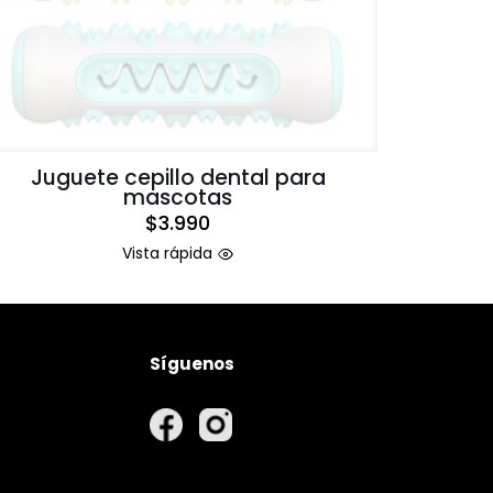
Juguete cepillo dental para
mascotas
$
3.990
Vista rápida
Síguenos
rivacidad
nvío
volución