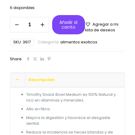
6 disponibles
Snack
Añadir al
Agregar a mi
timothy
carrito
lista de deseos
bowl
Talla
SKU:
3617
Categoría:
alimentos exoticos
M
cantidad
Share
Descripción
Timothy Snack Bowl Medium es 100% Natural y
rico en vitaminas y minerales.
Alto en fibra.
Mejora la digestión y favorece el desgaste
dental.
Reduce la incidencia se heces blandas y de