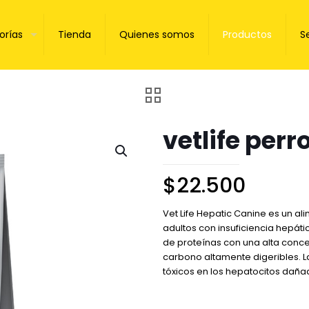
orías
Tienda
Quienes somos
Productos
S
vetlife perr
$
22.500
Vet Life Hepatic Canine es un a
adultos con insuficiencia hepá
de proteínas con una alta conce
carbono altamente digeribles. L
tóxicos en los hepatocitos daña