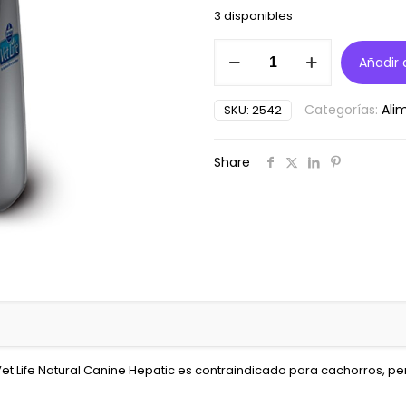
3 disponibles
vetlife
Añadir a
perro
hepatico
2kg
Categorías:
Ali
SKU:
2542
cantidad
Share
 Vet Life Natural Canine Hepatic es contraindicado para cachorros, pe