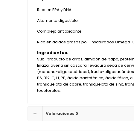
Rico en EPA y DHA.
Altamente digestible.
Complejo antioxidante.
Rico en ácidos grasos poli-insaturados Omega-3 
Ingredientes:
Sub-producto de arroz, almidón de papa, proteína
linaza, avena sin cáscara, levadura seca de cervec
(manano-oligosacáridos), fructo-oligosacáridos, be
B6, B12, C, H, PP, ácido pantoténico, ácido fólico, 
transquelato de cobre, transquelato de zinc, tr
tocoferoles.
Valoraciones
0