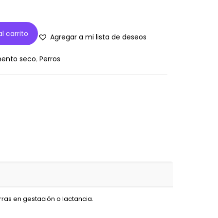
l carrito
Agregar a mi lista de deseos
mento seco
,
Perros
rras en gestación o lactancia.