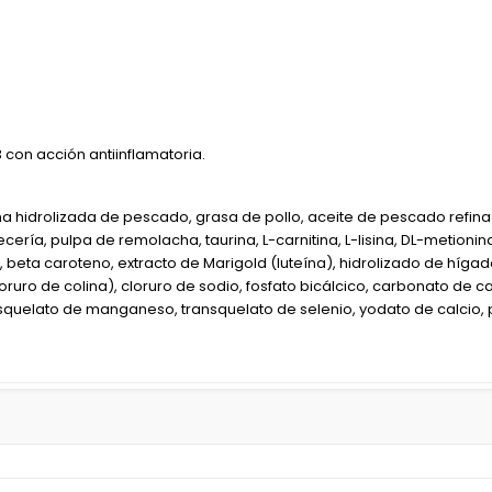
con acción antiinflamatoria.
 hidrolizada de pescado, grasa de pollo, aceite de pescado refinado
ería, pulpa de remolacha, taurina, L-carnitina, L-lisina, DL-metionin
ta caroteno, extracto de Marigold (luteína), hidrolizado de hígado de
cloruro de colina), cloruro de sodio, fosfato bicálcico, carbonato de ca
ansquelato de manganeso, transquelato de selenio, yodato de calcio,