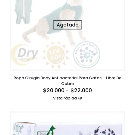
Agotado
Ropa Cirugia Body Antibacterial Para Gatos – Libre De
Cobre
Rango
$
20.000
-
$
22.000
de
Vista rápida
precios:
desde
$20.000
hasta
$22.000