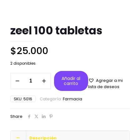
zeel 100 tabletas
$
25.000
2 disponibles
zeel
Añadir al
Agregar a mi
100
carrito
lista de deseos
tabletas
cantidad
SKU:
5016
Categoría:
Farmacia
Share
Descripción